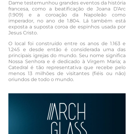
Dame testemunhou grandes eventos da história
francesa, como a beatificação de Joana D’Arc
(1.909) e a coroação da Napoleão como
imperador, no ano de 1.804. Lá também está
exposta a suposta coroa de espinhos usada por
Jesus Cristo.
O local foi construído entre os anos de 1.163 e
1.245 e desde então é considerada uma das
principais igrejas do mundo. Seu nome significa
Nossa Senhora e é dedicado à Virgem Maria; a
Catedral é tão representativa que recebe pelo
menos 13 milhões de visitantes (fiéis ou não)
oriundos de todo o mundo.