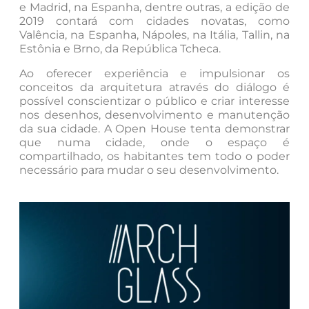
e Madrid, na Espanha, dentre outras, a edição de
2019 contará com cidades novatas, como
Valência, na Espanha, Nápoles, na Itália, Tallin, na
Estônia e Brno, da República Tcheca.
Ao oferecer experiência e impulsionar os
conceitos da arquitetura através do diálogo é
possível conscientizar o público e criar interesse
nos desenhos, desenvolvimento e manutenção
da sua cidade. A Open House tenta demonstrar
que numa cidade, onde o espaço é
compartilhado, os habitantes tem todo o poder
necessário para mudar o seu desenvolvimento.