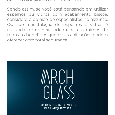
Sendo assim, se você está pensando em utilizar
espelhos ou vidros com acabamento bisotê,
considere a opinião de especialistas no assunto.
Quando a instalação de espelhos e vidros é
realizada de maneira adequada usufruímos de
todos os benefícios que essas aplicações podem
oferecer com total segurança!