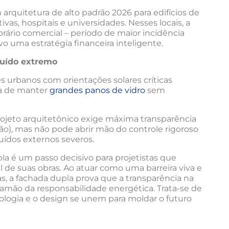
rquitetura de alto padrão 2026 para edifícios de
ivas, hospitais e universidades. Nesses locais, a
rário comercial – período de maior incidência
vo uma estratégia financeira inteligente.
ruído extremo
s urbanos com orientações solares críticas
ma de manter
grandes panos de vidro
sem
rojeto arquitetônico exige máxima transparência
exão), mas não pode abrir mão do controle rigoroso
uídos externos severos.
a é um passo decisivo para projetistas que
l de suas obras. Ao atuar como uma barreira viva e
s, a fachada dupla prova que a transparência na
ramão da responsabilidade energética. Trata-se de
logia e o design se unem para moldar o futuro