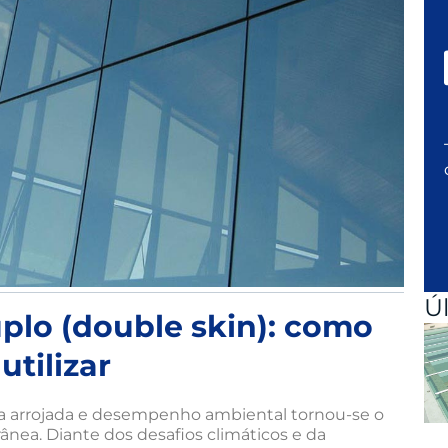
Ú
plo (double skin): como
tilizar
ca arrojada e desempenho ambiental tornou-se o
ânea. Diante dos desafios climáticos e da