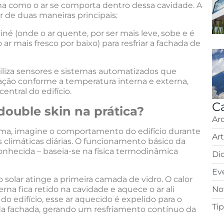
ma como o ar se comporta dentro dessa cavidade. A
 de duas maneiras principais:
iné (onde o ar quente, por ser mais leve, sobe e é
ar mais fresco por baixo) para resfriar a fachada de
iliza sensores e sistemas automatizados que
ção conforme a temperatura interna e externa,
entral do edifício.
C
ouble skin na prática?
Ar
ma, imagine o comportamento do edifício durante
Ar
s climáticas diárias. O funcionamento básico da
nhecida – baseia-se na física termodinâmica
Di
Ev
o solar atinge a primeira camada de vidro. O calor
rna fica retido na cavidade e aquece o ar ali
Not
do edifício, esse ar aquecido é expelido para o
Ti
 da fachada, gerando um resfriamento contínuo da