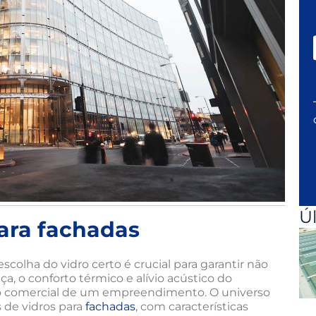
Ú
ara fachadas
scolha do vidro certo é crucial para garantir não
, o conforto térmico e alívio acústico do
ão comercial de um empreendimento. O universo
s de vidros para
fachadas
, com características