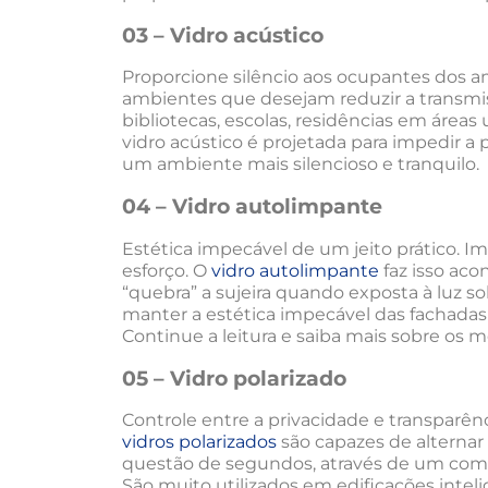
03 – Vidro acústico
Proporcione silêncio aos ocupantes dos 
ambientes que desejam reduzir a transmi
bibliotecas, escolas, residências em áre
vidro acústico é projetada para impedir a
um ambiente mais silencioso e tranquilo.
04 – Vidro autolimpante
Estética impecável de um jeito prático.
esforço. O
vidro autolimpante
faz isso ac
“quebra” a sujeira quando exposta à luz sol
manter a estética impecável das fachadas
Continue a leitura e saiba mais sobre os m
05 – Vidro polarizado
Controle entre a privacidade e transparê
vidros polarizados
são capazes de alternar
questão de segundos, através de um coma
São muito utilizados em edificações inte