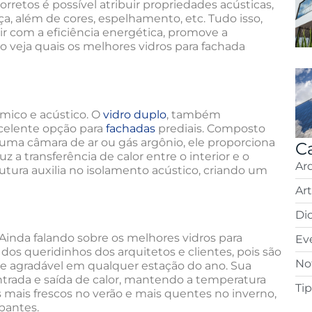
orretos é possível atribuir propriedades acústicas,
nça, além de cores, espelhamento, etc. Tudo isso,
ir com a eficiência energética, promove a
sso veja quais os melhores vidros para fachada
rmico e acústico. O
vidro duplo
, também
celente opção para
fachadas
prediais. Composto
uma câmara de ar ou gás argônio, ele proporciona
C
 a transferência de calor entre o interior e o
Ar
utura auxilia no isolamento acústico, criando um
Ar
Di
. Ainda falando sobre os melhores vidros para
Ev
dos queridinhos dos arquitetos e clientes, pois são
Not
e agradável em qualquer estação do ano. Sua
ntrada e saída de calor, mantendo a temperatura
Ti
s mais frescos no verão e mais quentes no inverno,
pantes.