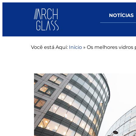
NOTÍCIAS
Você está Aqui:
Início
»
Os melhores vidros 