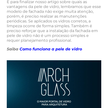
E para finalizar nosso artigo sobre quais as
vantagens da pele de vidro, lembramos que esse
modelo de fachada não exige muita atenção,
porém, é preciso realizar as manutenções
periódicas. Se aplicados os vidros corretos, a
limpeza ocorre de forma simples. Também é
preciso reforçar que a instalação da fachada em
pele de vidro não é um processo simples e
requer planejamento profissional.
Saiba
Como funciona a pele de vidro