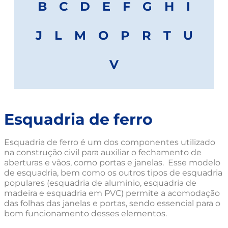
B
C
D
E
F
G
H
I
J
L
M
O
P
R
T
U
V
Esquadria de ferro
Esquadria de ferro é um dos componentes utilizado
na construção civil para auxiliar o fechamento de
aberturas e vãos, como portas e janelas. Esse modelo
de esquadria, bem como os outros tipos de esquadria
populares (esquadria de aluminio, esquadria de
madeira e esquadria em PVC) permite a acomodação
das folhas das janelas e portas, sendo essencial para o
bom funcionamento desses elementos.