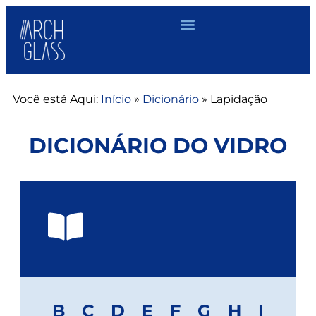
Você está Aqui:
Início
»
Dicionário
»
Lapidação
DICIONÁRIO DO VIDRO
B
C
D
E
F
G
H
I