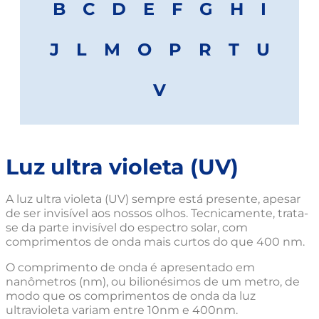
B
C
D
E
F
G
H
I
J
L
M
O
P
R
T
U
V
Luz ultra violeta (UV)
A luz ultra violeta (UV) sempre está presente, apesar
de ser invisível aos nossos olhos. Tecnicamente, trata-
se da parte invisível do espectro solar, com
comprimentos de onda mais curtos do que 400 nm.
O comprimento de onda é apresentado em
nanômetros (nm), ou bilionésimos de um metro, de
modo que os comprimentos de onda da luz
ultravioleta variam entre 10nm e 400nm.