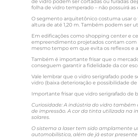
de vidro podem ser cortadas ou furadas depo
folha de vidro temperado – não possuirá as c
O segmento arquitetônico costuma usar o v
altura de até 1,20 m. Também podem ser util
Em edificações como shopping center e cen
empreendimento projetados contam com vid
mesmo tempo em que evita os reflexos e a 
Também é importante frisar que o mercado v
conseguem garantir a fidelidade da cor esco
Vale lembrar que o vidro serigrafado pode s
vidro (baixa deterioração e possibilidade de 
Importante frisar que vidro serigrafado de
Curiosidade: A indústria do vidro também 
de impressão. A cor da tinta utilizada na 
solares.
O sistema a laser tem sido amplamente uti
automobilística, além de já estar present