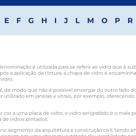
E
F
G
H
I
J
L
M
O
P
R
denominação é utilizada para se referir ao vidro que é 
Após a aplicação da tintura, a chapa de vidro é encami
vidro.
, de modo que não é possível enxergar do outro lado do
r utilizado em janelas e vitrais, por exemplo, oferecendo
r cor a uma placa de vidro, o vidro serigrafado é o mais 
 de vidros pintados.
no segmento da arquitetura e construção civil, tendo e