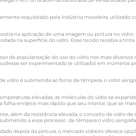
elegem em uma alternativa dotada de versatilidade par
ntemente requisitado pela indústria moveleira, utilizad
nsistia na aplicação de uma imagem ou pintura no vidro. P
ada na superfície do vidro. Esse tecido recebia a tinta
.
cesso de popularização do uso do vidro nos mais diversos
o pudesse ser experimentado (e utilizado) em inúmeros p
e vidro é submetida ao forno de têmpera, o vidro serigr
temperaturas elevadas, as moléculas do vidro se expande
e da folha enrijece mais rápido que seu interior, que se 
ante, além da resistência elevada, o conceito de vidro de
r submetido a esse processo de têmpera o vidro serigraf
dado depois da pintura, o mercado vidreiro oferece opções