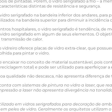
is de pintadas. Porém, o vidro serigrafado a frio – a m
aracterísticas distintas de resistência e segurança.
idro serigrafado na bandeira inferior dos andares, para
izados na bandeira superior para diminuir a incidência d
tros hospitalares, o vidro serigrafado é tendência, d
ro serigrafado em algum de seus elementos. O objetiv
transmissão de calor.
idreiro oferece placas de vidro extra-clear, que possu
lhida para pintar o vidro.
e encaixar no conceito de material sustentável, pois cont
reciclagem total) e pode ser utilizado para aperfeiçoar a 
 boa qualidade não descasca, não apresenta diferença d
conta com sistemas de pintura no vidro a laser, que re
impressão a laser não apresenta divergência na tonalida
lizado em vidros serigrafados para decoração de ambie
e em
peles de vidro
. Geralmente os arquitetos utilizam o 