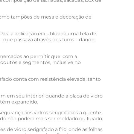
a composição de fachadas, sacadas, box de
o como tampões de mesa e decoração de
ara a aplicação era utilizada uma tela de
 – que passava através dos furos – dando
 mercados ao permitir que, com a
rodutos e segmentos, inclusive no
afado conta com resistência elevada, tanto
m em seu interior; quando a placa de vidro
mantêm expandido.
 segurança aos vidros serigrafados a quente.
ado não poderá mais ser moldado ou furado.
 de vidro serigrafado a frio, onde as folhas