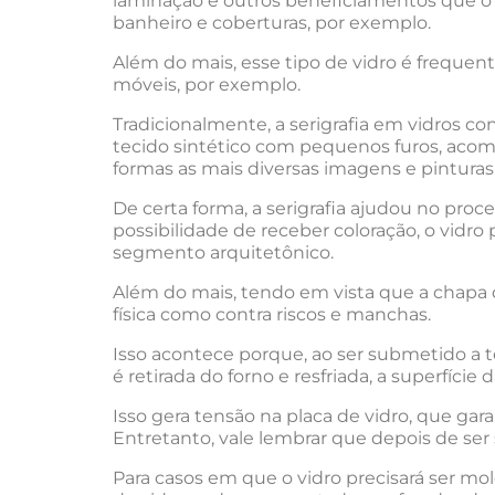
laminação e outros beneficiamentos que o 
banheiro e coberturas, por exemplo.
Além do mais, esse tipo de vidro é freque
móveis, por exemplo.
Tradicionalmente, a serigrafia em vidros co
tecido sintético com pequenos furos, acomod
formas as mais diversas imagens e pinturas
De certa forma, a serigrafia ajudou no pro
possibilidade de receber coloração, o vidr
segmento arquitetônico.
Além do mais, tendo em vista que a chapa d
física como contra riscos e manchas.
Isso acontece porque, ao ser submetido a 
é retirada do forno e resfriada, a superfíci
Isso gera tensão na placa de vidro, que gar
Entretanto, vale lembrar que depois de se
Para casos em que o vidro precisará ser mol