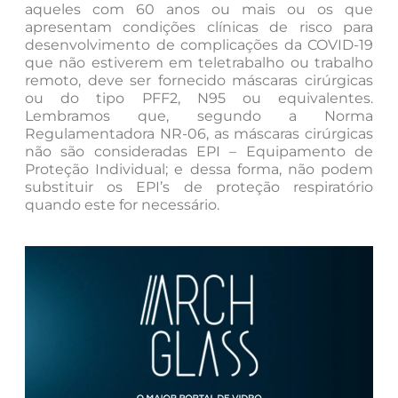
aqueles com 60 anos ou mais ou os que
apresentam condições clínicas de risco para
desenvolvimento de complicações da COVID-19
que não estiverem em teletrabalho ou trabalho
remoto, deve ser fornecido máscaras cirúrgicas
ou do tipo PFF2, N95 ou equivalentes.
Lembramos que, segundo a Norma
Regulamentadora NR-06, as máscaras cirúrgicas
não são consideradas EPI – Equipamento de
Proteção Individual; e dessa forma, não podem
substituir os EPI’s de proteção respiratório
quando este for necessário.