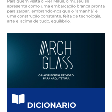
Para quem visita o Píer Mauá, o museu se
apresenta como uma embarcação branca pronta
para zarpar, lembrando-nos que o “amanhã” é
uma construção constante, feita de tecnologia,
arte e, acima de tudo, equilíbrio.
DICIONARIO