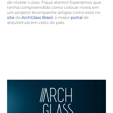
de nivelar o piso. Fique atento! Esperamos que
tenha compreendido como colocar níveis em
um projeto! Acompanhe artigos como este no
site
da
ArchGlass Brasil
, o maior
portal
de
arquitetura em vidro do país.