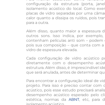
configuração da estrutura (porta, ja
isolamento acústico do local. Como ex
placas de vidro separadas por uma câmara
calor quanto a dissipa os ruídos, pois t
para a outra.
Além disso, quanto maior a espessura de
outros sons. Isso indica, por exempl
contenham películas anti som – podem 
pois sua composição – que conta com a j
vidro de espessura elevada.
Cada configuração de vidro acústico po
diretamente com o desempenho acústic
estrutura. Além disso, é imprescindível id
que será anulada, antes de determinar qual
Para encontrar a configuração ideal de v
projeto. Para isso é preciso contar com
acústico, pois esse estudo precisará anali
desempenho acústico esperado pelo clien
estética, normas da
ABNT
, etc, para 
isolamento acústico.