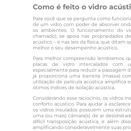
Como é feito o vidro acúst
Para você que se pergunta como funciona 
de um vidro com poder de absorver ondas
os ambientes. O funcionamento do v
chamado), se apoia nas propriedades d
acústico – e nas leis da física, que dita
melhor o seu desempenho acústico.
Para melhor compreensão lembramos que
placas de vidro intercalados com u
especialmente para reduzir a passagem de
já proporciona uma barreira (massa) co
utilização de película acústica amplifica
ótimos índices de isolação acústica.
Considerando esse raciocínio, os vidro
conforto acústico. Para ajudar a esclare
os vidros insulados possuem uma estrut
uma (ou mais) câmara(s) de ar desidratado
difícil transposição acústica, e além d
amplificando consideravelmente suas pro