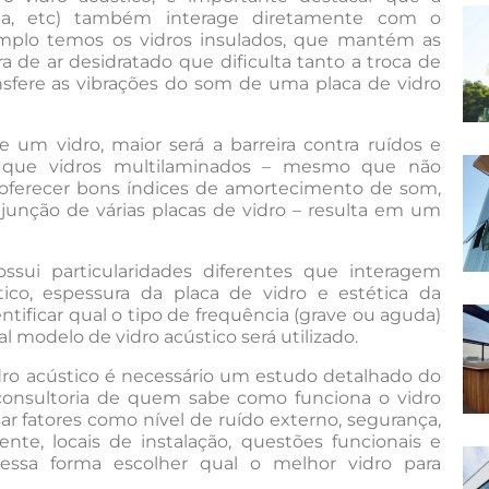
nela, etc) também interage diretamente com o
emplo temos os vidros insulados, que mantém as
 de ar desidratado que dificulta tanto a troca de
ransfere as vibrações do som de uma placa de vidro
 um vidro, maior será a barreira contra ruídos e
o, que vidros multilaminados – mesmo que não
oferecer bons índices de amortecimento de som,
unção de várias placas de vidro – resulta em um
ssui particularidades diferentes que interagem
o, espessura da placa de vidro e estética da
entificar qual o tipo de frequência (grave ou aguda)
 modelo de vidro acústico será utilizado.
idro acústico é necessário um estudo detalhado do
 consultoria de quem sabe como funciona o vidro
sar fatores como nível de ruído externo, segurança,
te, locais de instalação, questões funcionais e
dessa forma escolher qual o melhor vidro para