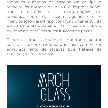
todos os cuidados na escolha da equipe e
respeito às normas da ABNT, é imprescindível
que o usuário realize manutenções no
envidraçamento de sacada regularmente. A
manutenção garantirá o bom funcionamento da
estrutura, evitará quebra das folhas de vidro e
evidenciará possíveis substituições de peças.
Para essa etapa também é importante contar
com uma empresa idônea que saiba como fazer
envidraçamento de sacadas, pois trata-se da
segurança dos usuários!