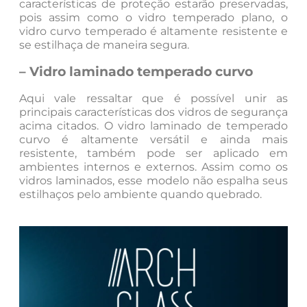
características de proteção estarão preservadas,
pois assim como o vidro temperado plano, o
vidro curvo temperado é altamente resistente e
se estilhaça de maneira segura.
– Vidro laminado temperado curvo
Aqui vale ressaltar que é possível unir as
principais características dos vidros de segurança
acima citados. O vidro laminado de temperado
curvo é altamente versátil e ainda mais
resistente, também pode ser aplicado em
ambientes internos e externos. Assim como os
vidros laminados, esse modelo não espalha seus
estilhaços pelo ambiente quando quebrado.