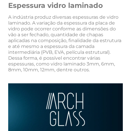
Espessura vidro laminado
A indústria produz diversas espessuras de vidro
laminado. A variação da espessura da placa de
vidro pode ocorrer conforme as dimensões do
vão a ser fechado, quantidade de chapas
aplicadas na composição, finalidade da estrutura
e até mesmo a espessura da camada
intermediária (PVB, EVA, película estrutural).
Dessa forma, é possível encontrar várias
espessuras, como vidro laminado 3mm, 6mm,
8mm, 10mm, 12mm, dentre outros.