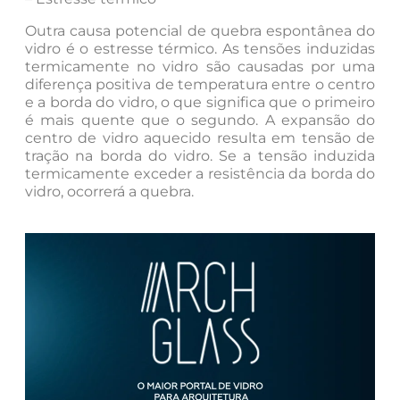
Outra causa potencial de quebra espontânea do
vidro é o estresse térmico. As tensões induzidas
termicamente no vidro são causadas por uma
diferença positiva de temperatura entre o centro
e a borda do vidro, o que significa que o primeiro
é mais quente que o segundo. A expansão do
centro de vidro aquecido resulta em tensão de
tração na borda do vidro. Se a tensão induzida
termicamente exceder a resistência da borda do
vidro, ocorrerá a quebra.