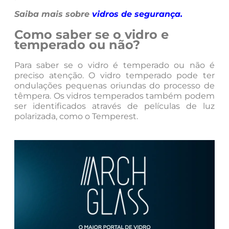
Saiba mais sobre
vidros de segurança
.
Como saber se o vidro e
temperado ou não?
Para saber se o vidro é temperado ou não é
preciso atenção. O vidro temperado pode ter
ondulações pequenas oriundas do processo de
têmpera. Os vidros temperados também podem
ser identificados através de películas de luz
polarizada, como o Temperest.