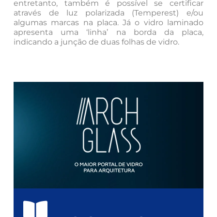
entretanto, também é possível se certificar
através de luz polarizada (Temperest) e/ou
algumas marcas na placa. Já o vidro laminado
apresenta uma ‘linha’ na borda da placa,
indicando a junção de duas folhas de vidro.