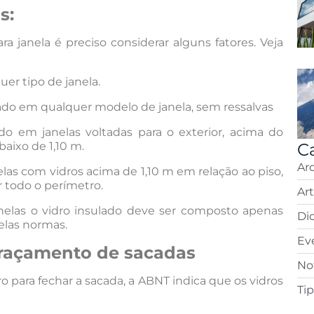
s:
ra janela é preciso considerar alguns fatores. Veja
uer tipo de janela.
ado em qualquer modelo de janela, sem ressalvas
do em janelas voltadas para o exterior, acima do
aixo de 1,10 m.
C
Ar
las com vidros acima de 1,10 m em relação ao piso,
 todo o perímetro.
Ar
nelas o vidro insulado deve ser composto apenas
Di
elas normas.
Ev
draçamento de sacadas
Not
o para fechar a sacada, a ABNT indica que os vidros
Ti