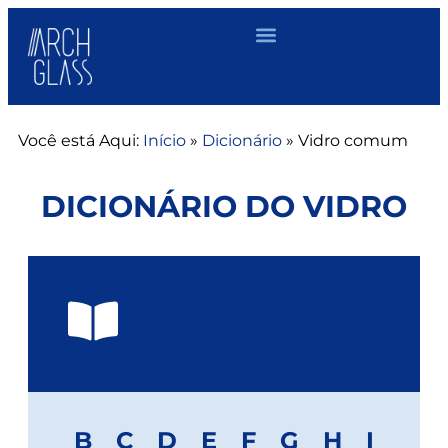
Você está Aqui:
Início
»
Dicionário
»
Vidro comum
DICIONÁRIO DO VIDRO
B
C
D
E
F
G
H
I