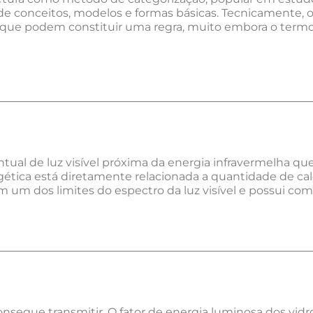
 de conceitos, modelos e formas básicas. Tecnicamente, o
s que podem constituir uma regra, muito embora o termo 
ntual de luz visível próxima da energia infravermelha q
tica está diretamente relacionada a quantidade de calo
m um dos limites do espectro da luz visível e possui co
onsegue transmitir. O fator de energia luminosa dos vi