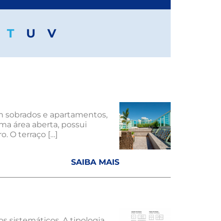
T
U
V
m sobrados e apartamentos,
uma área aberta, possui
. O terraço […]
SAIBA MAIS
 sistemáticos. A tipologia