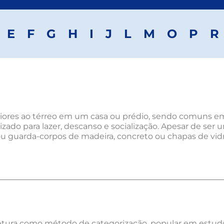
E
F
G
H
I
J
L
M
O
P
R
riores ao térreo em um casa ou prédio, sendo comuns e
zado para lazer, descanso e socialização. Apesar de ser 
ou guarda-corpos de madeira, concreto ou chapas de vidro
tura como método de categorização, popular em estudos