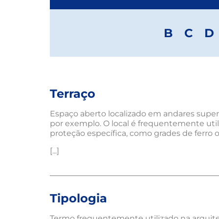
B
C
D
Terraço
Espaço aberto localizado em andares supe
por exemplo. O local é frequentemente utili
proteção específica, como grades de ferro 
[...]
Tipologia
Termo frequentemente utilizado na arquite