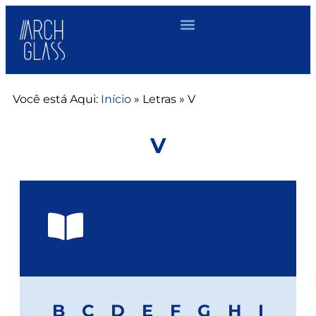
Você está Aqui:
Início
»
Letras
»
V
V
B
C
D
E
F
G
H
I