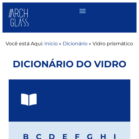
Você está Aqui:
Início
»
Dicionário
»
Vidro prismático
DICIONÁRIO DO VIDRO
B
C
D
E
F
G
H
I