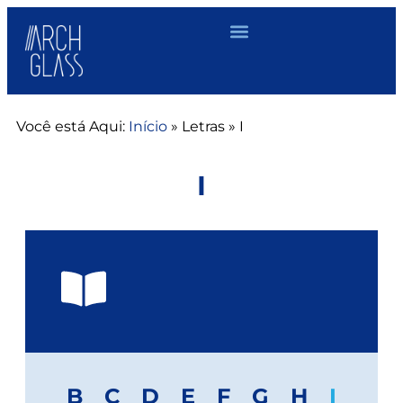
Você está Aqui:
Início
»
Letras
»
I
I
B
C
D
E
F
G
H
I