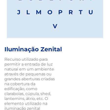
J
L
M
O
P
R
T
U
V
Iluminação Zenital
Recurso utilizado para
permitir a entrada de luz
natural em um ambiente
através de pequenas ou
grandes aberturas criadas
na cobertura da
edificação, como
claraboias, cúpula, shed,
lanternins, átrio, etc. O
elemento utilizado na
iluminação zenital