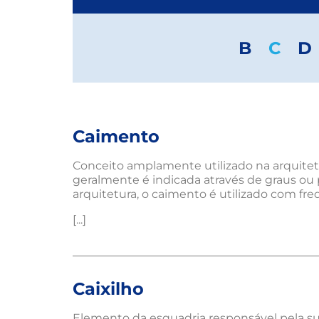
B
C
D
Caimento
Conceito amplamente utilizado na arquitetu
geralmente é indicada através de graus ou 
arquitetura, o caimento é utilizado com fre
[...]
Caixilho
Elemento da esquadria responsável pela sust