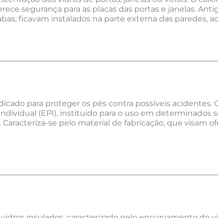
erece segurança para as placas das portas e janelas. Ant
abas; ficavam instalados na parte externa das paredes, ao
ndicado para proteger os pés contra possíveis acidentes.
dividual (EPI), instituído para o uso em determinados 
. Caracteriza-se pelo material de fabricação, que visam o
idros insulados, caracterizado pelo encurvamento do vi