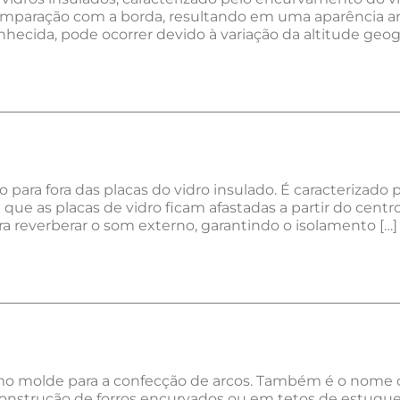
omparação com a borda, resultando em uma aparência ar
cida, pode ocorrer devido à variação da altitude geográ
ara fora das placas do vidro insulado. É caracterizado
ue as placas de vidro ficam afastadas a partir do centr
ara reverberar o som externo, garantindo o isolamento […]
omo molde para a confecção de arcos. Também é o nome 
nstrução de forros encurvados ou em tetos de estuque (