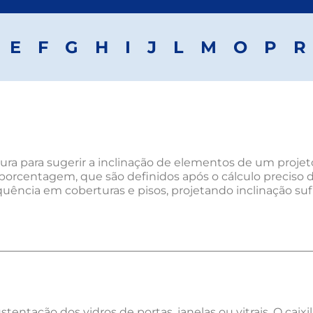
E
F
G
H
I
J
L
M
O
P
R
ra para sugerir a inclinação de elementos de um projet
porcentagem, que são definidos após o cálculo preciso d
quência em coberturas e pisos, projetando inclinação sufi
entação dos vidros de portas, janelas ou vitrais. O caixi