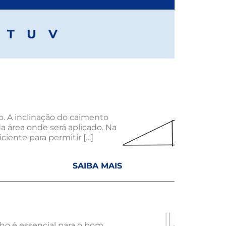
T
U
V
o. A inclinação do caimento
a área onde será aplicado. Na
ciente para permitir […]
SAIBA MAIS
lho é essencial para o bom