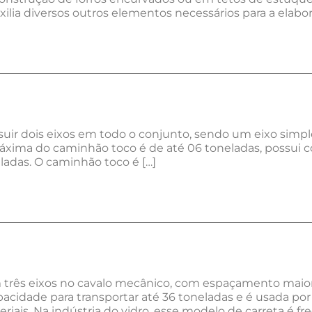
ilia diversos outros elementos necessários para a elabor
ir dois eixos em todo o conjunto, sendo um eixo simples
máxima do caminhão toco é de até 06 toneladas, possu
adas. O caminhão toco é […]
três eixos no cavalo mecânico, com espaçamento maior 
pacidade para transportar até 36 toneladas e é usada po
iais. Na indústria do vidro, esse modelo de carreta é fr