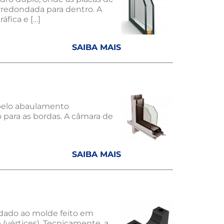
redondada para dentro. A
fica e […]
SAIBA MAIS
 pelo abaulamento
o para as bordas. A câmara de
SAIBA MAIS
dado ao molde feito em
vértices). Tecnicamente, a