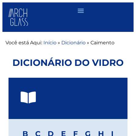
Você está Aqui:
Início
»
Dicionário
»
Caimento
DICIONÁRIO DO VIDRO
B
C
D
E
F
G
H
I