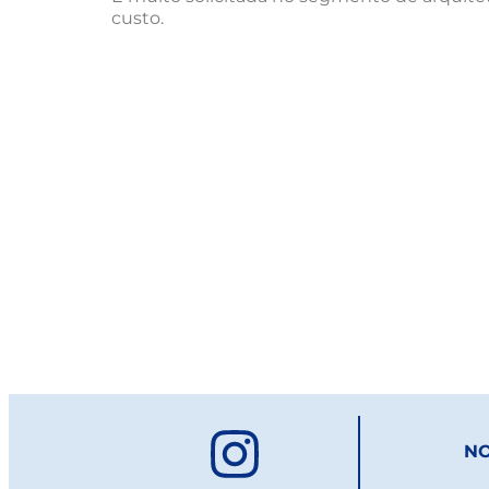
custo.
NO