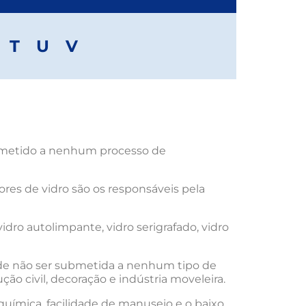
T
U
V
submetido a nenhum processo de
res de vidro são os responsáveis pela
idro autolimpante, vidro serigrafado, vidro
r de não ser submetida a nenhum tipo de
ão civil, decoração e indústria moveleira.
 química, facilidade de manuseio e o baixo