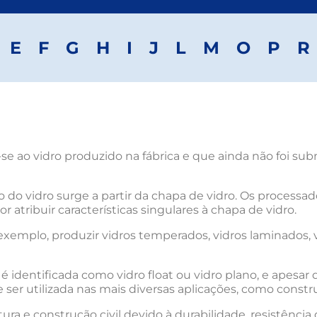
E
F
G
H
I
J
L
M
O
P
R
-se ao vidro produzido na fábrica e que ainda não foi 
 vidro surge a partir da chapa de vidro. Os processado
r atribuir características singulares à chapa de vidro.
 exemplo, produzir vidros temperados, vidros laminados, v
 identificada como vidro float ou vidro plano, e apesa
ser utilizada nas mais diversas aplicações, como construç
ra e construção civil devido à durabilidade, resistência