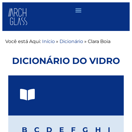
Você está Aqui:
Início
»
Dicionário
»
Clara Boia
DICIONÁRIO DO VIDRO
B
C
D
E
F
G
H
I