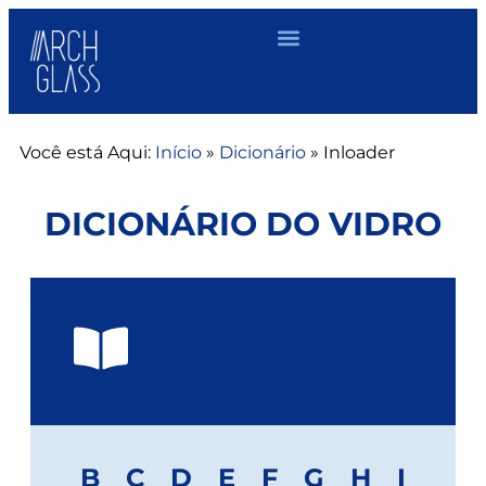
Você está Aqui:
Início
»
Dicionário
»
Inloader
DICIONÁRIO DO VIDRO
B
C
D
E
F
G
H
I