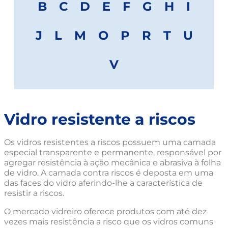
B
C
D
E
F
G
H
I
J
L
M
O
P
R
T
U
V
Vidro resistente a riscos
Os vidros resistentes a riscos possuem uma camada
especial transparente e permanente, responsável por
agregar resistência à ação mecânica e abrasiva à folha
de vidro. A camada contra riscos é deposta em uma
das faces do vidro aferindo-lhe a característica de
resistir a riscos.
O mercado vidreiro oferece produtos com até dez
vezes mais resistência a risco que os vidros comuns