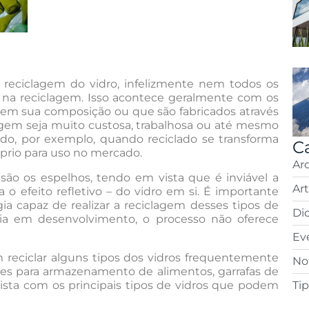
 reciclagem do vidro, infelizmente nem todos os
 na reciclagem. Isso acontece geralmente com os
s em sua composição ou que são fabricados através
gem seja muito custosa, trabalhosa ou até mesmo
rado, por exemplo, quando reciclado se transforma
C
rio para uso no mercado.
Ar
 são os espelhos, tendo em vista que é inviável a
Ar
o efeito refletivo – do vidro em si. É importante
ia capaz de realizar a reciclagem desses tipos de
Di
gia em desenvolvimento, o processo não oferece
Ev
m reciclar alguns tipos dos vidros frequentemente
Not
es para armazenamento de alimentos, garrafas de
lista com os principais tipos de vidros que podem
Ti