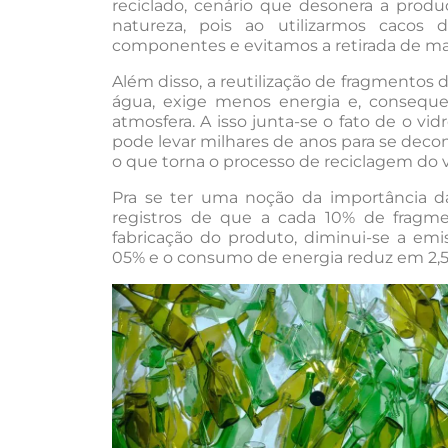
reciclado, cenário que desonera a pro
natureza, pois ao utilizarmos cacos 
componentes e evitamos a retirada de ma
Além disso, a reutilização de fragmentos 
água, exige menos energia e, consequ
atmosfera. A isso junta-se o fato de o vi
pode levar milhares de anos para se dec
o que torna o processo de reciclagem do v
Pra se ter uma noção da importância d
registros de que a cada 10% de fragm
fabricação do produto, diminui-se a e
05% e o consumo de energia reduz em 2,5%