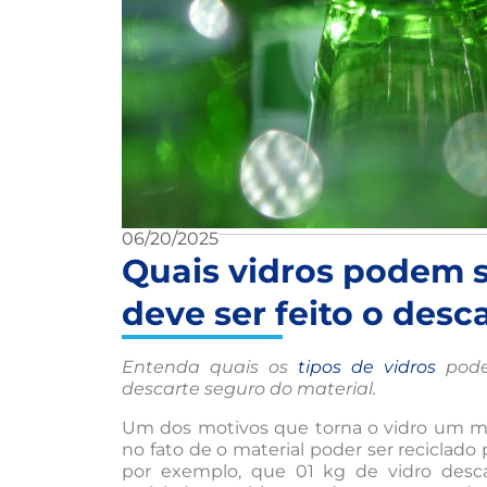
06/20/2025
Quais vidros podem s
deve ser feito o desc
Entenda quais os
tipos de vidros
podem
descarte seguro do material.
Um dos motivos que torna o vidro um mat
no fato de o material poder ser reciclado
por exemplo, que 01 kg de vidro desc