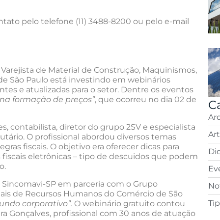
tato pelo telefone (11) 3488-8200 ou pelo e-mail
Varejista de Material de Construção, Maquinismos,
nde São Paulo está investindo em webinários
ntes e atualizadas para o setor. Dentre os eventos
 na formação de preços”
, que ocorreu no dia 02 de
C
Ar
, contabilista, diretor do grupo 2SV e especialista
Ar
utário. O profissional abordou diversos temas
gras fiscais. O objetivo era oferecer dicas para
Di
s fiscais eletrônicas – tipo de descuidos que podem
o.
Ev
la Sincomavi-SP em parceria com o Grupo
Not
onais de Recursos Humanos do Comércio de São
Ti
undo corporativo”.
O webinário gratuito contou
ira Gonçalves, profissional com 30 anos de atuação