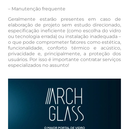
– Manutenção frequente
Geralmente estarão presentes em caso de
elaboração de projeto sem estudo direcionado,
especificação ineficiente (como escolha do vidro
ou tecnologia errada) ou instalação inadequada –
o que pode comprometer fatores como estética,
funcionalidade, conforto térmico e acústico,
privacidade e, principalmente, a proteção dos
usuários. Por isso é importante contratar serviços
especializados no assunto!