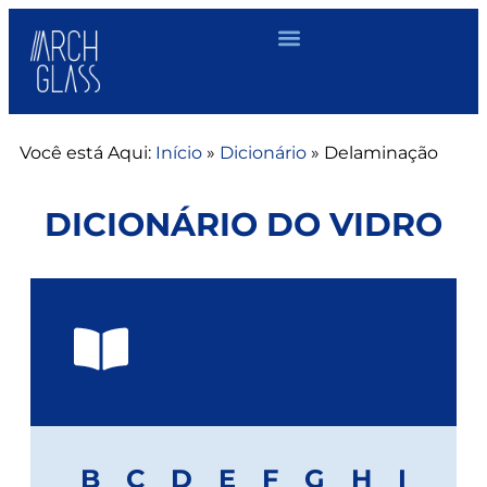
Você está Aqui:
Início
»
Dicionário
»
Delaminação
DICIONÁRIO DO VIDRO
B
C
D
E
F
G
H
I