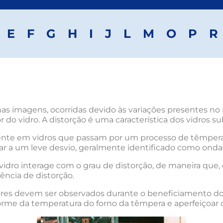
E
F
G
H
I
J
L
M
O
P
R
s imagens, ocorridas devido às variações presentes no 
do vidro. A distorção é uma característica dos vidros s
esente em vidros que passam por um processo de têmper
r a um leve desvio, geralmente identificado como ondas
idro interage com o grau de distorção, de maneira que, 
ência de distorção.
fatores devem ser observados durante o beneficiamento d
orme da temperatura do forno da têmpera e aperfeiçoar 