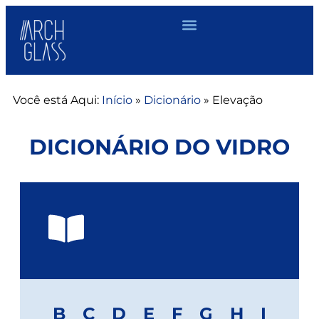
Você está Aqui:
Início
»
Dicionário
»
Elevação
DICIONÁRIO DO VIDRO
B
C
D
E
F
G
H
I