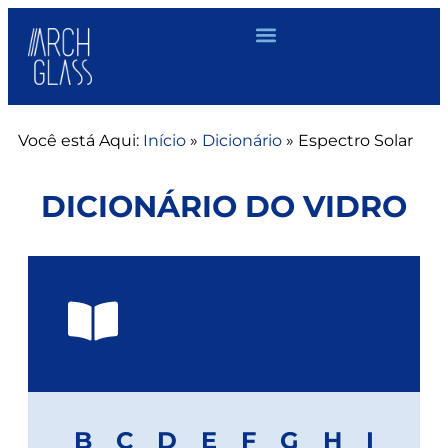
Você está Aqui:
Início
»
Dicionário
»
Espectro Solar
DICIONÁRIO DO VIDRO
B
C
D
E
F
G
H
I