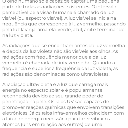
O olho humano só é capaz de captar uma pequena
parte de todas as radiações existentes. O intervalo
perceptível pela visão humana é chamado de luz
visível (ou espectro visível). A luz visível se inicia na
frequência que corresponde à luz vermelha, passando
pela luz laranja, amarela, verde, azul, anil e terminando
na luz violeta.
As radiações que se encontram antes da luz vermelha
e depois da luz violeta não são visíveis aos olhos. As
radiações com frequência menor que a da luz
vermelha é chamada de infravermelho. Quando a
frequência é superior à frequência da luz violeta, as
radiações são denominadas como ultravioletas.
A radiação ultravioleta é a luz que carrega mais
energia no espectro solar e é popularmente
reconhecida devido ao seu grande poder de
penetração na pele. Os raios UV são capazes de
promover reações químicas que envolvem transições
eletrônicas. Já os raios infravermelhos coincidem com
a faixa de energia necessária para fazer vibrar os
átomos (uns em relação aos outros) de uma