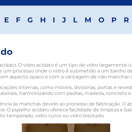
E
F
G
H
I
J
L
M
O
P
R
ado
 acidato. O vidro acidato é um tipo de vidro largamente 
 de um processo onde o vidro é submetido a um banho de
 com aspecto opaco e com a vantagem de não manchar 
cações internas, como móveis, divisórias, portas e reve
teriais, harmonizando com pedras, madeira, concreto e 
ncia às manchas devido ao processo de fabricação. O áci
me. O espelho acidato oferece facilidade de limpeza e b
idro temperado, vidro curvo ou vidro bisotado.