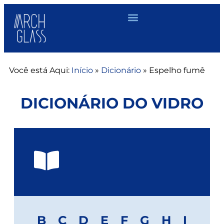
Você está Aqui:
Início
»
Dicionário
»
Espelho fumê
DICIONÁRIO DO VIDRO
B
C
D
E
F
G
H
I