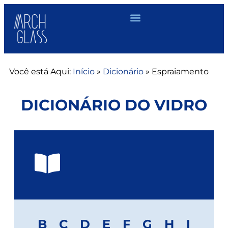
Você está Aqui:
Início
»
Dicionário
»
Espraiamento
DICIONÁRIO DO VIDRO
B
C
D
E
F
G
H
I