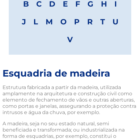
B
C
D
E
F
G
H
I
J
L
M
O
P
R
T
U
V
Esquadria de madeira
Estrutura fabricada a partir da madeira, utilizada
amplamente na arquitetura e construção civil como
elemento de fechamento de vãos e outras aberturas,
como portas e janelas, assegurando a proteção contra
intrusos e água da chuva, por exemplo.
A madeira, seja no seu estado natural, semi
beneficiada e transformada; ou industrializada na
forma de esquadrias, por exemplo, constitui o