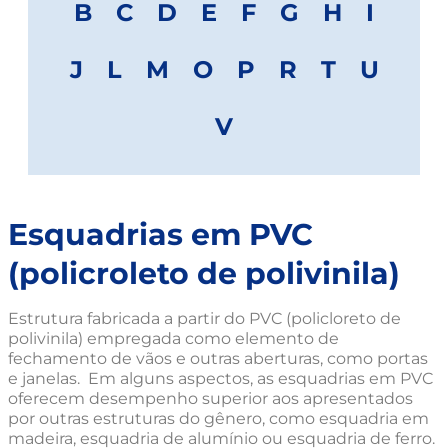
B
C
D
E
F
G
H
I
J
L
M
O
P
R
T
U
V
Esquadrias em PVC
(policroleto de polivinila)
Estrutura fabricada a partir do PVC (policloreto de
polivinila) empregada como elemento de
fechamento de vãos e outras aberturas, como portas
e janelas. Em alguns aspectos, as esquadrias em PVC
oferecem desempenho superior aos apresentados
por outras estruturas do gênero, como esquadria em
madeira, esquadria de alumínio ou esquadria de ferro.