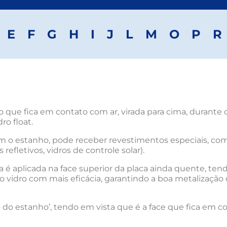
E
F
G
H
I
J
L
M
O
P
R
 que fica em contato com ar, virada para cima, durante 
ro float.
om o estanho, pode receber revestimentos especiais, co
 refletivos, vidros de controle solar).
va é aplicada na face superior da placa ainda quente, te
no vidro com mais eficácia, garantindo a boa metalizaç
do do estanho’, tendo em vista que é a face que fica em