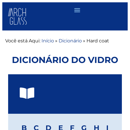
Você está Aqui:
Início
»
Dicionário
»
Hard coat
DICIONÁRIO DO VIDRO
B
C
D
E
F
G
H
I