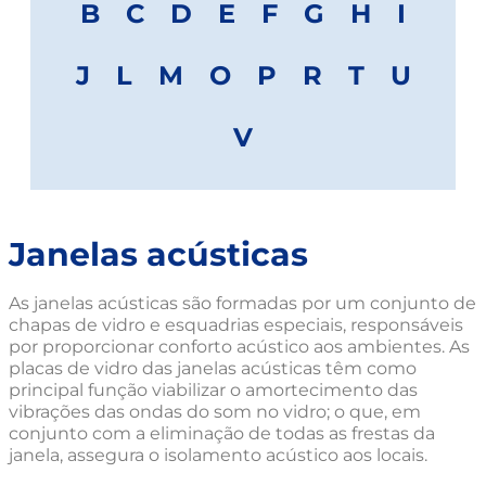
B
C
D
E
F
G
H
I
J
L
M
O
P
R
T
U
V
Janelas acústicas
As janelas acústicas são formadas por um conjunto de
chapas de vidro e esquadrias especiais, responsáveis
por proporcionar conforto acústico aos ambientes. As
placas de vidro das janelas acústicas têm como
principal função viabilizar o amortecimento das
vibrações das ondas do som no vidro; o que, em
conjunto com a eliminação de todas as frestas da
janela, assegura o isolamento acústico aos locais.