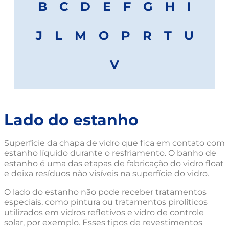
B
C
D
E
F
G
H
I
J
L
M
O
P
R
T
U
V
Lado do estanho
Superfície da chapa de vidro que fica em contato com
estanho líquido durante o resfriamento. O banho de
estanho é uma das etapas de fabricação do vidro float
e deixa resíduos não visíveis na superfície do vidro.
O lado do estanho não pode receber tratamentos
especiais, como pintura ou tratamentos pirolíticos
utilizados em vidros refletivos e vidro de controle
solar, por exemplo. Esses tipos de revestimentos