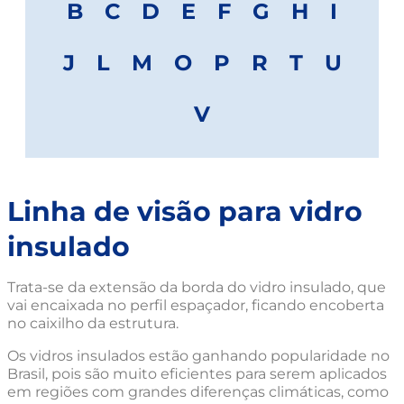
B
C
D
E
F
G
H
I
J
L
M
O
P
R
T
U
V
Linha de visão para vidro
insulado
Trata-se da extensão da borda do vidro insulado, que
vai encaixada no perfil espaçador, ficando encoberta
no caixilho da estrutura.
Os vidros insulados estão ganhando popularidade no
Brasil, pois são muito eficientes para serem aplicados
em regiões com grandes diferenças climáticas, como