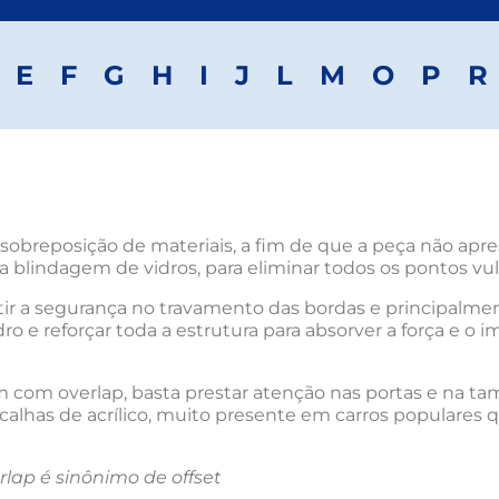
E
F
G
H
I
J
L
M
O
P
R
 sobreposição de materiais, a fim de que a peça não apre
 blindagem de vidros, para eliminar todos os pontos vul
r a segurança no travamento das bordas e principalmen
o e reforçar toda a estrutura para absorver a força e o 
com overlap, basta prestar atenção nas portas e na tampa 
 calhas de acrílico, muito presente em carros populares
rlap é sinônimo de offset